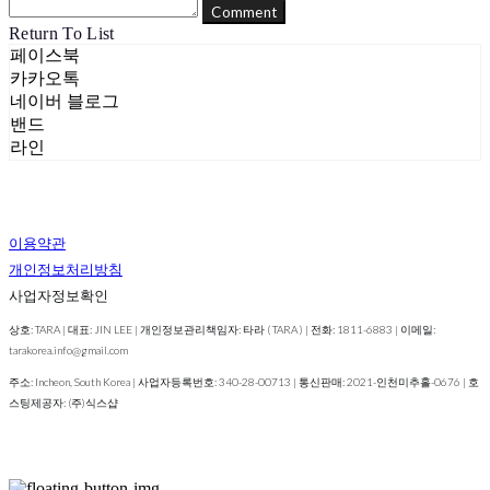
Comment
Return To List
페이스북
카카오톡
네이버 블로그
밴드
라인
이용약관
개인정보처리방침
사업자정보확인
상호: TARA | 대표: JIN LEE | 개인정보관리책임자: 타라 ( TARA ) | 전화: 1811-6883 | 이메일:
tarakorea.info@gmail.com
주소: Incheon, South Korea | 사업자등록번호:
340-28-00713
| 통신판매:
2021-인천미추홀-0676
| 호
스팅제공자: (주)식스샵