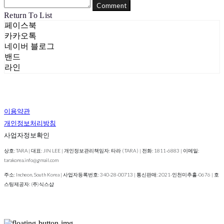
Comment
Return To List
페이스북
카카오톡
네이버 블로그
밴드
라인
이용약관
개인정보처리방침
사업자정보확인
상호: TARA | 대표: JIN LEE | 개인정보관리책임자: 타라 ( TARA ) | 전화: 1811-6883 | 이메일:
tarakorea.info@gmail.com
주소: Incheon, South Korea | 사업자등록번호:
340-28-00713
| 통신판매:
2021-인천미추홀-0676
| 호
스팅제공자: (주)식스샵