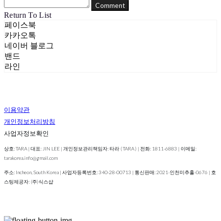
Comment
Return To List
페이스북
카카오톡
네이버 블로그
밴드
라인
이용약관
개인정보처리방침
사업자정보확인
상호: TARA | 대표: JIN LEE | 개인정보관리책임자: 타라 ( TARA ) | 전화: 1811-6883 | 이메일:
tarakorea.info@gmail.com
주소: Incheon, South Korea | 사업자등록번호:
340-28-00713
| 통신판매:
2021-인천미추홀-0676
| 호
스팅제공자: (주)식스샵