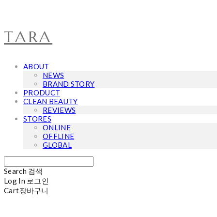
TARA
ABOUT
NEWS
BRAND STORY
PRODUCT
CLEAN BEAUTY
REVIEWS
STORES
ONLINE
OFFLINE
GLOBAL
Search
검색
Log In
로그인
Cart
장바구니