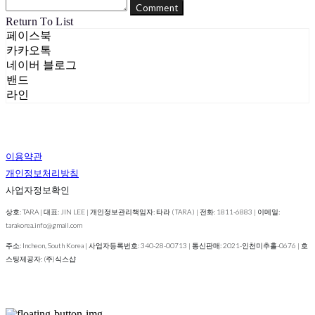
Comment
Return To List
페이스북
카카오톡
네이버 블로그
밴드
라인
이용약관
개인정보처리방침
사업자정보확인
상호: TARA | 대표: JIN LEE | 개인정보관리책임자: 타라 ( TARA ) | 전화: 1811-6883 | 이메일:
tarakorea.info@gmail.com
주소: Incheon, South Korea | 사업자등록번호:
340-28-00713
| 통신판매:
2021-인천미추홀-0676
| 호
스팅제공자: (주)식스샵