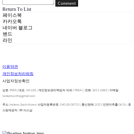
Comment
Return To List
페이스북
카카오톡
네이버 블로그
밴드
라인
이용약관
개인정보처리방침
사업자정보확인
상호: TARA | 대표: JIN LEE | 개인정보관리책임자: 타라 ( TARA ) | 전화: 1811-6883 | 이메일:
tarakorea.info@gmail.com
주소: Incheon, South Korea | 사업자등록번호:
340-28-00713
| 통신판매:
2021-인천미추홀-0676
| 호
스팅제공자: (주)식스샵