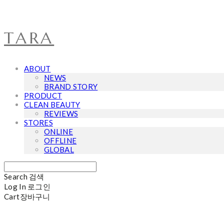
TARA
ABOUT
NEWS
BRAND STORY
PRODUCT
CLEAN BEAUTY
REVIEWS
STORES
ONLINE
OFFLINE
GLOBAL
Search
검색
Log In
로그인
Cart
장바구니