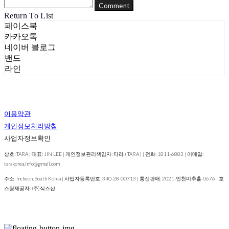
Comment
Return To List
페이스북
카카오톡
네이버 블로그
밴드
라인
이용약관
개인정보처리방침
사업자정보확인
상호: TARA | 대표: JIN LEE | 개인정보관리책임자: 타라 ( TARA ) | 전화: 1811-6883 | 이메일:
tarakorea.info@gmail.com
주소: Incheon, South Korea | 사업자등록번호:
340-28-00713
| 통신판매:
2021-인천미추홀-0676
| 호
스팅제공자: (주)식스샵