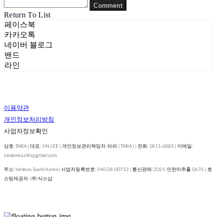
Comment
Return To List
페이스북
카카오톡
네이버 블로그
밴드
라인
이용약관
개인정보처리방침
사업자정보확인
상호: TARA | 대표: JIN LEE | 개인정보관리책임자: 타라 ( TARA ) | 전화: 1811-6883 | 이메일:
tarakorea.info@gmail.com
주소: Incheon, South Korea | 사업자등록번호:
340-28-00713
| 통신판매:
2021-인천미추홀-0676
| 호
스팅제공자: (주)식스샵