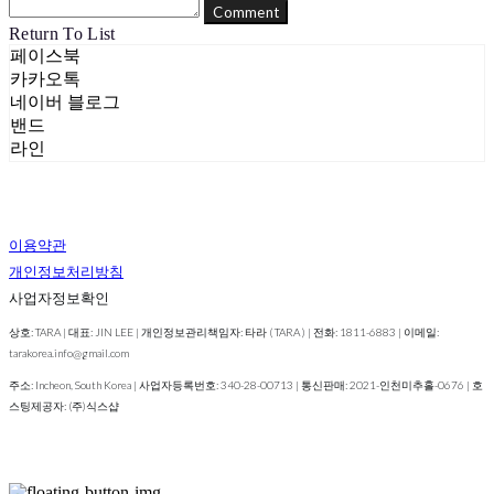
Comment
Return To List
페이스북
카카오톡
네이버 블로그
밴드
라인
이용약관
개인정보처리방침
사업자정보확인
상호: TARA | 대표: JIN LEE | 개인정보관리책임자: 타라 ( TARA ) | 전화: 1811-6883 | 이메일:
tarakorea.info@gmail.com
주소: Incheon, South Korea | 사업자등록번호:
340-28-00713
| 통신판매:
2021-인천미추홀-0676
| 호
스팅제공자: (주)식스샵