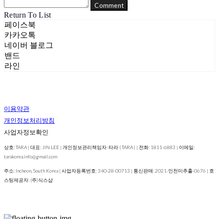
Comment
Return To List
페이스북
카카오톡
네이버 블로그
밴드
라인
이용약관
개인정보처리방침
사업자정보확인
상호: TARA | 대표: JIN LEE | 개인정보관리책임자: 타라 ( TARA ) | 전화: 1811-6883 | 이메일:
tarakorea.info@gmail.com
주소: Incheon, South Korea | 사업자등록번호:
340-28-00713
| 통신판매:
2021-인천미추홀-0676
| 호
스팅제공자: (주)식스샵