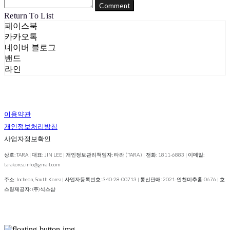
Comment
Return To List
페이스북
카카오톡
네이버 블로그
밴드
라인
이용약관
개인정보처리방침
사업자정보확인
상호: TARA | 대표: JIN LEE | 개인정보관리책임자: 타라 ( TARA ) | 전화: 1811-6883 | 이메일:
tarakorea.info@gmail.com
주소: Incheon, South Korea | 사업자등록번호:
340-28-00713
| 통신판매:
2021-인천미추홀-0676
| 호
스팅제공자: (주)식스샵