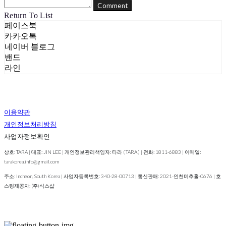
Comment
Return To List
페이스북
카카오톡
네이버 블로그
밴드
라인
이용약관
개인정보처리방침
사업자정보확인
상호: TARA | 대표: JIN LEE | 개인정보관리책임자: 타라 ( TARA ) | 전화: 1811-6883 | 이메일:
tarakorea.info@gmail.com
주소: Incheon, South Korea | 사업자등록번호:
340-28-00713
| 통신판매:
2021-인천미추홀-0676
| 호
스팅제공자: (주)식스샵