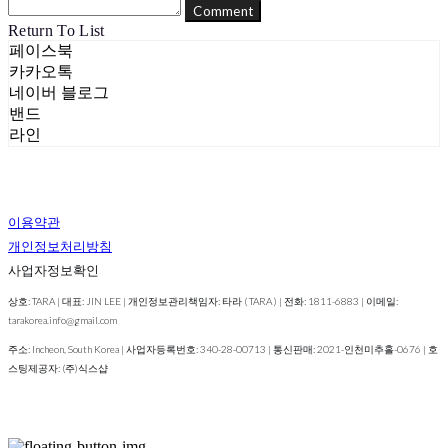
Comment
Return To List
페이스북
카카오톡
네이버 블로그
밴드
라인
이용약관
개인정보처리방침
사업자정보확인
상호: TARA | 대표: JIN LEE | 개인정보관리책임자: 타라 ( TARA ) | 전화: 1811-6883 | 이메일:
tarakorea.info@gmail.com
주소: Incheon, South Korea | 사업자등록번호:
340-28-00713
| 통신판매:
2021-인천미추홀-0676
| 호
스팅제공자: (주)식스샵