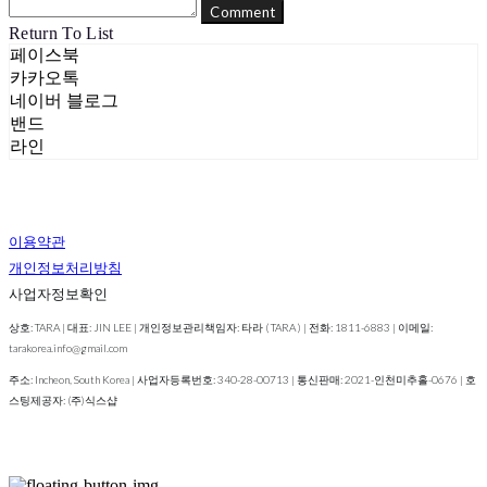
Comment
Return To List
페이스북
카카오톡
네이버 블로그
밴드
라인
이용약관
개인정보처리방침
사업자정보확인
상호: TARA | 대표: JIN LEE | 개인정보관리책임자: 타라 ( TARA ) | 전화: 1811-6883 | 이메일:
tarakorea.info@gmail.com
주소: Incheon, South Korea | 사업자등록번호:
340-28-00713
| 통신판매:
2021-인천미추홀-0676
| 호
스팅제공자: (주)식스샵