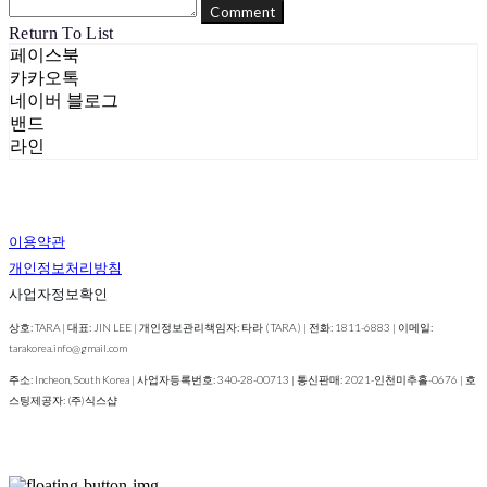
Comment
Return To List
페이스북
카카오톡
네이버 블로그
밴드
라인
이용약관
개인정보처리방침
사업자정보확인
상호: TARA | 대표: JIN LEE | 개인정보관리책임자: 타라 ( TARA ) | 전화: 1811-6883 | 이메일:
tarakorea.info@gmail.com
주소: Incheon, South Korea | 사업자등록번호:
340-28-00713
| 통신판매:
2021-인천미추홀-0676
| 호
스팅제공자: (주)식스샵