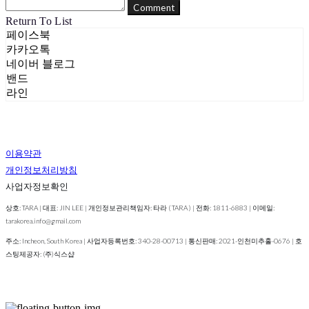
Comment
Return To List
페이스북
카카오톡
네이버 블로그
밴드
라인
이용약관
개인정보처리방침
사업자정보확인
상호: TARA | 대표: JIN LEE | 개인정보관리책임자: 타라 ( TARA ) | 전화: 1811-6883 | 이메일:
tarakorea.info@gmail.com
주소: Incheon, South Korea | 사업자등록번호:
340-28-00713
| 통신판매:
2021-인천미추홀-0676
| 호
스팅제공자: (주)식스샵