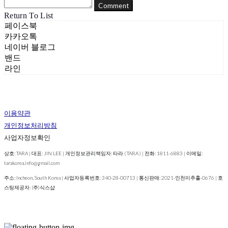
Comment
Return To List
페이스북
카카오톡
네이버 블로그
밴드
라인
이용약관
개인정보처리방침
사업자정보확인
상호: TARA | 대표: JIN LEE | 개인정보관리책임자: 타라 ( TARA ) | 전화: 1811-6883 | 이메일:
tarakorea.info@gmail.com
주소: Incheon, South Korea | 사업자등록번호:
340-28-00713
| 통신판매:
2021-인천미추홀-0676
| 호
스팅제공자: (주)식스샵