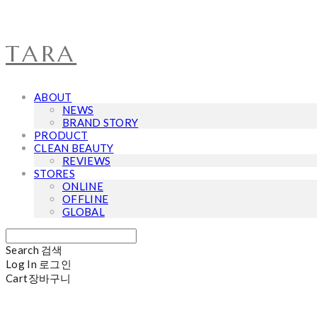
TARA
ABOUT
NEWS
BRAND STORY
PRODUCT
CLEAN BEAUTY
REVIEWS
STORES
ONLINE
OFFLINE
GLOBAL
Search
검색
Log In
로그인
Cart
장바구니